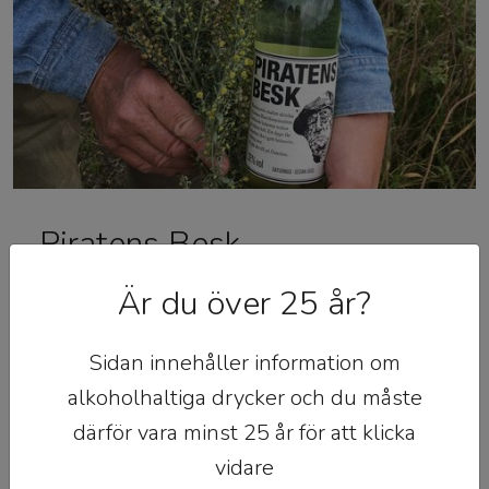
Piratens Besk
Med Malört från Västra Strö utanför Eslöv
Är du över 25 år?
skapar vi Piratens Besk. En mild snaps där
torkad malörtskvist får dra i ett dygn, inte
Sidan innehåller information om
mer. Detta skapar en mild beska som
alkoholhaltiga drycker och du måste
påminner om den man sätter själv.
därför vara minst 25 år för att klicka
vidare
PIRATENS BESK