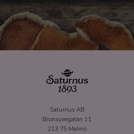
Kvalitet & miljö
producenten av kryddat brännvin i Sverige och
vi använder oss i möjligaste mån av lokalt
odlade råvaror.
Saturnus AB
Bronsyxegatan 11
213 75 Malmö