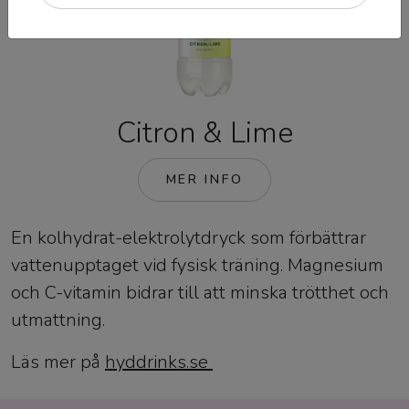
Citron & Lime
MER INFO
En kolhydrat-elektrolytdryck som förbättrar
vattenupptaget vid fysisk träning. Magnesium
och C-vitamin bidrar till att minska trötthet och
utmattning.
Läs mer på
hyddrinks.se