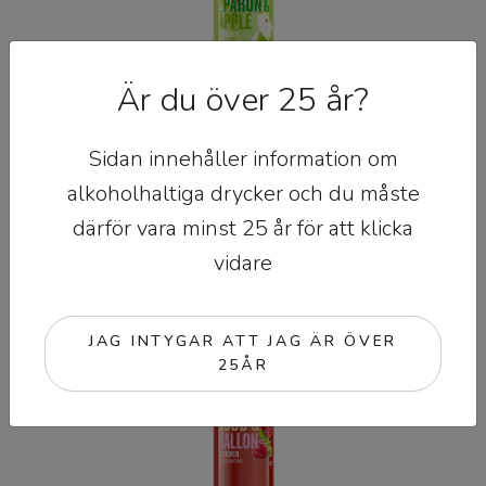
Är du över 25 år?
Sparkles Päron & Äpple
Sidan innehåller information om
alkoholhaltiga drycker och du måste
MER INFO
därför vara minst 25 år för att klicka
vidare
JAG INTYGAR ATT JAG ÄR ÖVER
25ÅR