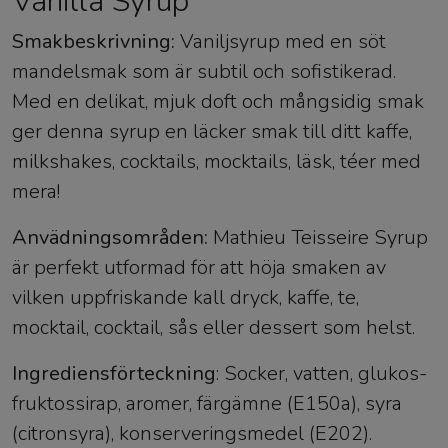
Vanilla Syrup
Smakbeskrivning:
Vaniljsyrup med en söt
mandelsmak som är subtil och sofistikerad.
Med en delikat, mjuk doft och mångsidig smak
ger denna syrup en läcker smak till ditt kaffe,
milkshakes, cocktails, mocktails, läsk, téer med
mera!
Anvädningsområden:
Mathieu Teisseire Syrup
är perfekt utformad för att höja smaken av
vilken uppfriskande kall dryck, kaffe, te,
mocktail, cocktail, sås eller dessert som helst.
Ingrediensförteckning
: Socker, vatten, glukos-
fruktossirap, aromer, färgämne (E150a), syra
(citronsyra), konserveringsmedel (E202).