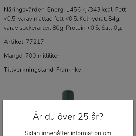
Näringsvärden
: Energi 1456 kj /343 kcal. Fett
<0.5, varav mättad fett <0,5, Kolhydrat: 84g,
varav sockerarter: 80g, Protein <0,5, Salt 0g.
Artikel
: 77217
Mängd
: 700 milliliter
Tillverkningsland:
Frankrike
Är du över 25 år?
Sidan innehåller information om