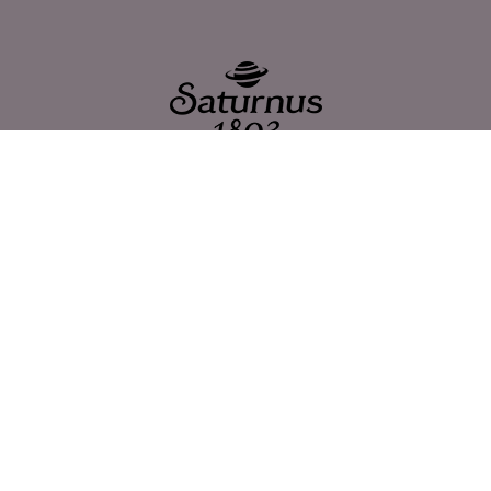
Saturnus AB
Bronsyxegatan 11
213 75 Malmö
Telefon: +46 40 671 19 00
info@saturnus.se
PRODUKTER
Saturnus Destilleri