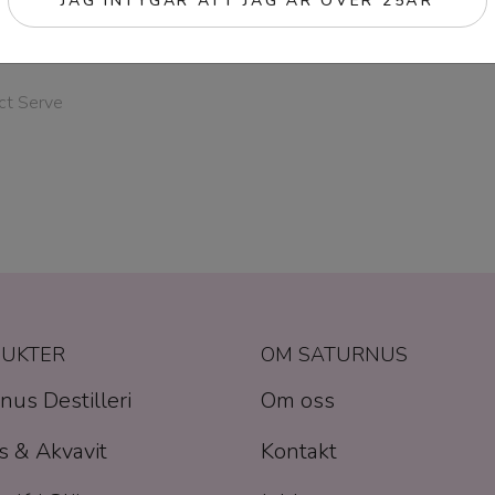
JAG INTYGAR ATT JAG ÄR ÖVER 25ÅR
ct Serve
UKTER
OM SATURNUS
nus Destilleri
Om oss
 & Akvavit
Kontakt