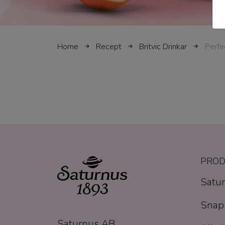
Home
Recept
Britvic Drinkar
Perfe
PROD
Satur
Snaps
Saturnus AB