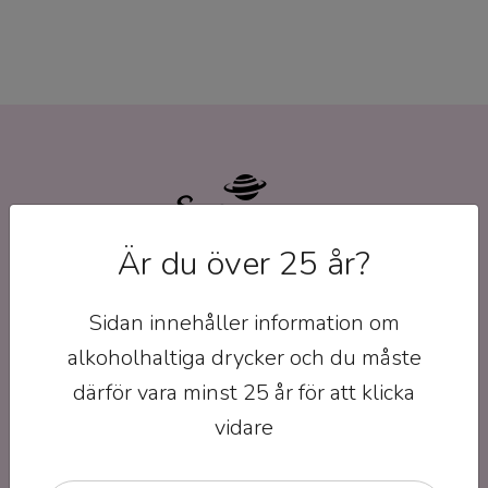
Är du över 25 år?
Saturnus AB
Sidan innehåller information om
Bronsyxegatan 11
alkoholhaltiga drycker och du måste
213 75 Malmö
därför vara minst 25 år för att klicka
Telefon: +46 40 671 19 00
vidare
info@saturnus.se