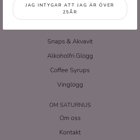
JAG INTYGAR ATT JAG ÄR ÖVER
25ÅR
PRODUKTER
Saturnus Destilleri
Snaps & Akvavit
Alkoholfri Glögg
Coffee Syrups
Vinglögg
OM SATURNUS
Om oss
Kontakt