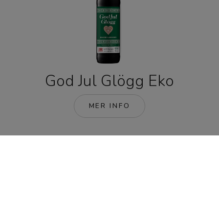
God Jul Glögg Eko
MER INFO