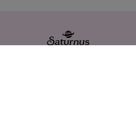
Saturnus AB
Bronsyxegatan 11
213 75 Malmö
Telefon: +46 40 671 19 00
info@saturnus.se
PRODUKTER