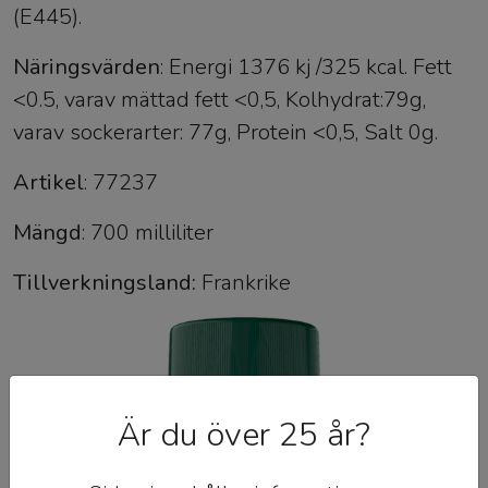
(E445).
Näringsvärden
: Energi 1376 kj /325 kcal. Fett
<0.5, varav mättad fett <0,5, Kolhydrat:79g,
varav sockerarter: 77g, Protein <0,5, Salt 0g.
Artikel
: 77237
Mängd
: 700 milliliter
Tillverkningsland:
Frankrike
Är du över 25 år?