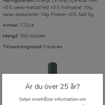
Näringsvärden
: Energi 1378 kj /324 kcal. Fett
<0.5, varav mättad fett <0,5, Kolhydrat: 79g,
varav sockerarter: 74g, Protein <0,5, Salt 0g.
Artikel
: 77214
Mängd
: 700 milliliter
Tillverkningsland:
Frankrike
Är du över 25 år?
Sidan innehåller information om