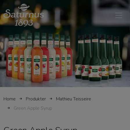
SKIP TO MAIN CONTENT
Home
Produkter
Mathieu Teisseire
Green Apple Syrup