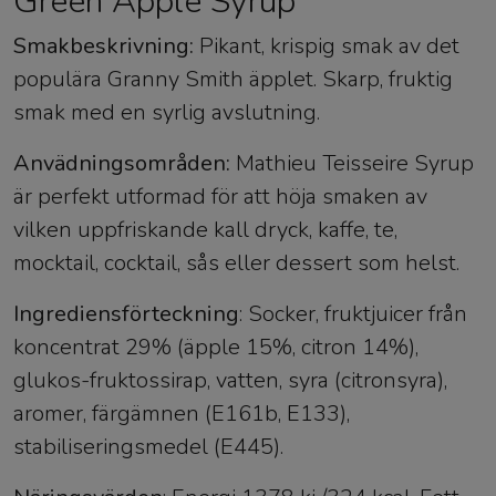
Green Apple Syrup
Smakbeskrivning:
Pikant, krispig smak av det
populära Granny Smith äpplet. Skarp, fruktig
smak med en syrlig avslutning.
Anvädningsområden:
Mathieu Teisseire Syrup
är perfekt utformad för att höja smaken av
vilken uppfriskande kall dryck, kaffe, te,
mocktail, cocktail, sås eller dessert som helst.
Ingrediensförteckning
: Socker, fruktjuicer från
koncentrat 29% (äpple 15%, citron 14%),
glukos-fruktossirap, vatten, syra (citronsyra),
aromer, färgämnen (E161b, E133),
stabiliseringsmedel (E445).