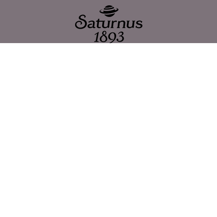
Saturnus AB
Bronsyxegatan 11
213 75 Malmö
Telefon: +46 40 671 19 00
info@saturnus.se
PRODUKTER
Saturnus Destilleri
Snaps & Akvavit