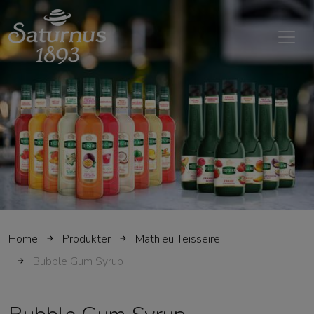
SKIP TO MAIN CONTENT
Home
Produkter
Mathieu Teisseire
Bubble Gum Syrup