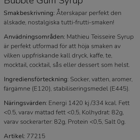
Bubble Gum Syrup
Smakbeskrivning:
Återskapar perfekt den
älskade, nostalgiska tutti-frutti-smaken!
Anvädningsområden:
Mathieu Teisseire Syrup
är perfekt utformad för att höja smaken av
vilken uppfriskande kall dryck, kaffe, te,
mocktail, cocktail, sås eller dessert som helst.
Ingrediensförteckning
: Socker, vatten, aromer,
färgämne (E120), stabiliseringsmedel (E445).
Näringsvärden
: Energi 1420 kj /334 kcal. Fett
<0.5, varav mättad fett <0,5, Kolhydrat: 82g,
varav sockerarter: 82g, Protein <0,5, Salt 0g.
Artikel
: 77215