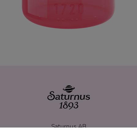
Saturnus AB
Bronsyxegatan 11