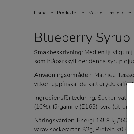
Home
Produkter
Mathieu Teisseire
Blueberry Syrup
Smakbeskrivning:
Med en ljuvligt mj
som blåbärssylt ger denna syrup djup 
Anvädningsområden:
Mathieu Teissei
vilken uppfriskande kall dryck, kaffe, t
Ingrediensförteckning
: Socker, vatte
(10%), färgämne (E163), syra (citronsy
Näringsvärden
: Energi 1459 kj /343 k
varav sockerarter: 82g, Protein <0,5, S