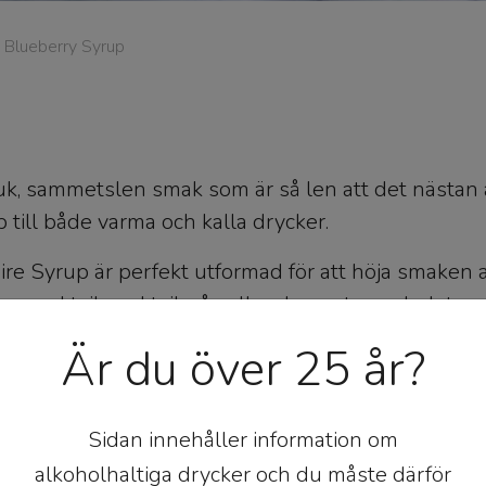
Blueberry Syrup
uk, sammetslen smak som är så len att det nästan 
till både varma och kalla drycker.
re Syrup är perfekt utformad för att höja smaken 
e, mocktail, cocktail, sås eller dessert som helst.
Är du över 25 år?
n, glukos-fruktossirap, blåbärsjuice från koncentrat
ra), aromer.
cal. Fett <0.5, varav mättad fett <0,5, Kolhydrat: 85
Sidan innehåller information om
alt 0g.
alkoholhaltiga drycker och du måste därför