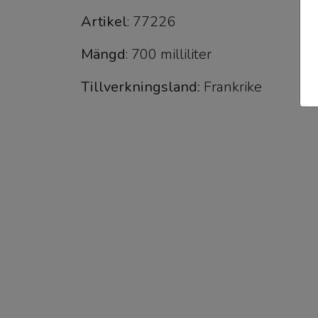
Artikel
: 77226
Mängd
: 700 milliliter
Tillverkningsland:
Frankrike