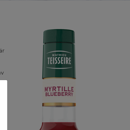
är
av
g,