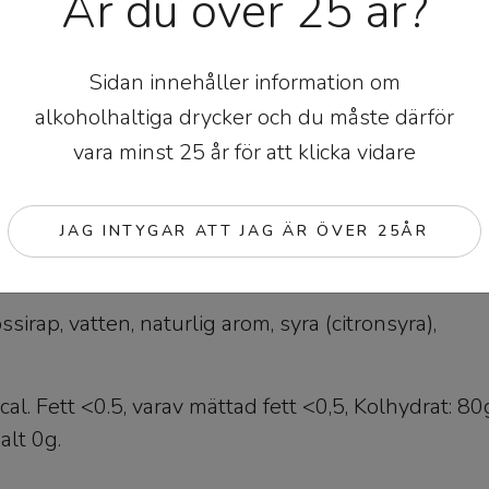
Är du över 25 år?
Basil Syrup
Sidan innehåller information om
alkoholhaltiga drycker och du måste därför
vara minst 25 år för att klicka vidare
d färsk basilika. Fräsch arom och väldoftande ör
JAG INTYGAR ATT JAG ÄR ÖVER 25ÅR
re Syrup är perfekt utformad för att höja smaken 
e, mocktail, cocktail, sås eller dessert som helst.
ssirap, vatten, naturlig arom, syra (citronsyra),
cal. Fett <0.5, varav mättad fett <0,5, Kolhydrat: 80
alt 0g.