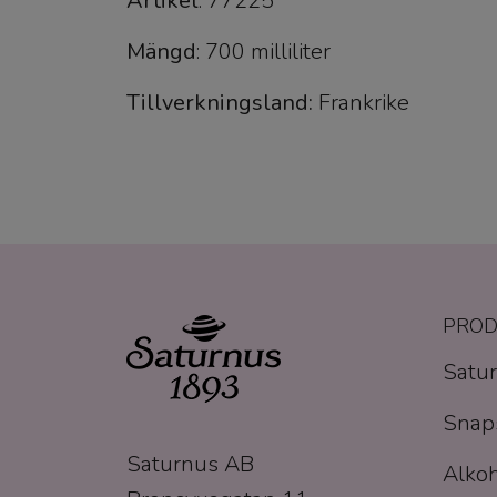
Artikel
: 77225
Mängd
: 700 milliliter
Tillverkningsland:
Frankrike
PROD
Satur
Snaps
Saturnus AB
Alkoh