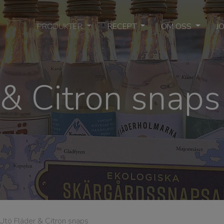
PRODUKTER
RECEPT
OM OSS
J
 & Citron snaps
Utö Fläder & Citron snaps