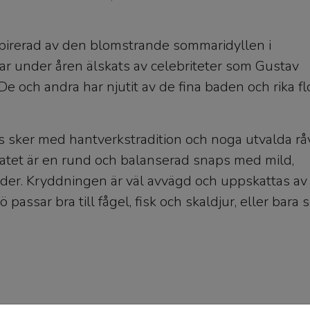
spirerad av den blomstrande sommaridyllen i
r under åren älskats av celebriteter som Gustav
 De och andra har njutit av de fina baden och rika f
s sker med hantverkstradition och noga utvalda rå
tatet är en rund och balanserad snaps med mild,
äder. Kryddningen är väl avvägd och uppskattas av
 passar bra till fågel, fisk och skaldjur, eller bara