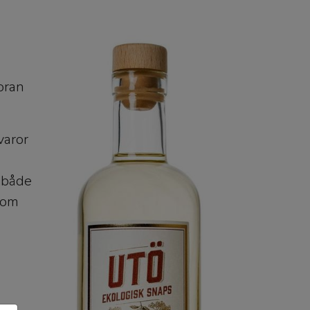
loran
varor
 både
 som