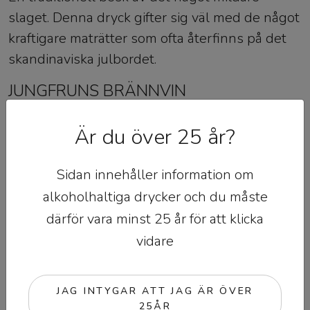
slaget. Denna dryck gifter sig väl med de något
kraftigare maträtter som ofta återfinns på det
skandinaviska julbordet.
JUNGFRUNS BRÄNNVIN
Detta runda, fiska, brännvin med sin
Är du över 25 år?
välbalanserade sötma, trivs som bäst med
krämiga sillinläggningar, dessertostar och
Sidan innehåller information om
maträtter av det kryddstarka slaget.
alkoholhaltiga drycker och du måste
därför vara minst 25 år för att klicka
vidare
JAG INTYGAR ATT JAG ÄR ÖVER
25ÅR