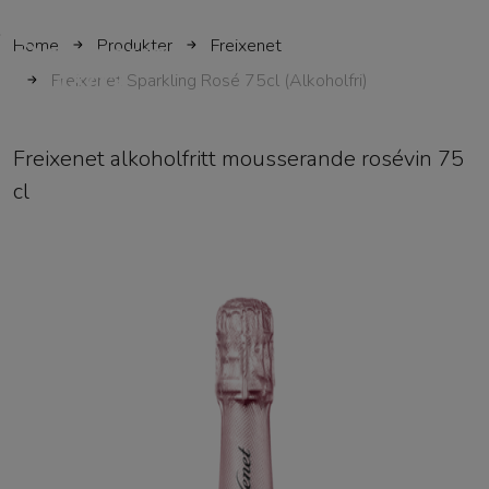
Home
Produkter
Freixenet
SKIP TO MAIN CONTENT
Freixenet Sparkling Rosé 75cl (Alkoholfri)
Freixenet alkoholfritt mousserande rosévin 75
cl