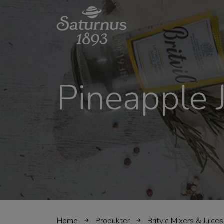
SKIP TO MAIN CONTENT
Pineapple 
Home
Produkter
Britvic Mixers & Juices